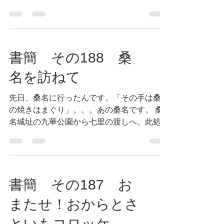
は伊勢で持つ。尾張名古屋は城で持
つ・・・」唄に歌われた、あの津。 全国で
唯一かな一文字の市。歴史は古く、知らぬ人
とてないほど、有名な街。...
書簡 その188 桑
名を訪ねて
先日、桑名に行ったんです。「その手は桑名
の焼きはまぐり」。。。あの桑名です。 桑
名城址の九華公園から七里の渡しへ。此処か
ら海路七里を渡って、熱田の宮の渡しへ。
東海道を上り下りした旅人達とは別に、伊勢
参りの人々でも賑った宿場町。...
書簡 その187 お
またせ！おからとさ
といもコロッケ