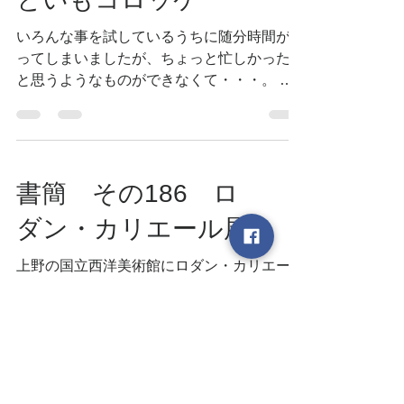
いろんな事を試しているうちに随分時間が経
ってしまいましたが、ちょっと忙しかったの
と思うようなものができなくて・・・。 お
からで、さつま揚げのようなものを作りたか
ったんです。 魚を入れずニンジンやゴボウ
とおから、つなぎに山芋か里芋、又はジャガ
イモや蓮根等を擦って合わせ油で揚げ...
書簡 その186 ロ
ダン・カリエール展
上野の国立西洋美術館にロダン・カリエール
展を観に行く。 桜には早いが陽気が良いの
で上野の山は何処も大変な人出。まずは目的
の西洋美術館へ。 素晴らしい展示品の
数々。ジックリ拝見。次に常設展に廻ったの
ですが此処でビックリ。 1654年に描かれ
た、コルネリス・ド・ヘームという人の...