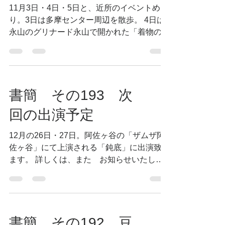
11月3日・4日・5日と、近所のイベントめぐ
り。3日は多摩センター周辺を散歩。 4日は
永山のグリナード永山で開かれた「着物のリ
サイクルファッションショー」に 我が家の
かみさんが出演するので覗く。 その後、橋
本・大鷲神社の酉の市あんどん祭りを観に行
く。...
書簡 その193 次
回の出演予定
12月の26日・27日。阿佐ヶ谷の「ザムザ阿
佐ヶ谷」にて上演される「鈍底」に出演致し
ます。 詳しくは、また お知らせいたしま
す。
書簡 その192 豆