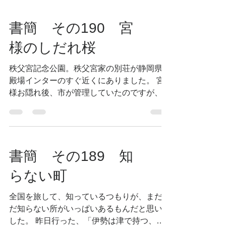
利きは器用だといいます。二刀流の使い手、
宮本武蔵はぎっちょで、絵や書は左手...
書簡 その190 宮
様のしだれ桜
秩父宮記念公園。秩父宮家の別荘が静岡県御
殿場インターのすぐ近くにありました。 宮
様お隠れ後、市が管理していたのですが、
３,４年前から一般に開放。市民の憩いの場
になっています。 そこに藁葺き屋根の母屋
を挟む様に、二本の枝垂れ桜の古木がありま
す。...
書簡 その189 知
らない町
全国を旅して、知っているつもりが、まだま
だ知らない所がいっぱいあるもんだと思いま
した。 昨日行った、「伊勢は津で持つ、津