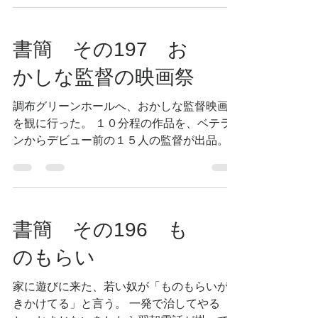
汁を加えたタレに漬けて各々の味に仕立てて
照焼にしたりする。...
書簡 その197 お
かしな監督の映画祭
調布グリーンホールへ、おかしな監督映画祭
を観に行った。 １０分程の作品を、ベテラ
ンからデビュー前の１５人の監督が出品。
観客が投票でグランプリを競うのだ。 ドキ
ュメントタッチのリアリティのある作品か
ら、新しさについていけないというか、僕に
は理解できない様な作品まで様々。...
書簡 その196 も
のもらい
家に遊びに来た、若い奴が「ものもらいがで
きかけてる」と言う。 一発で治してやる