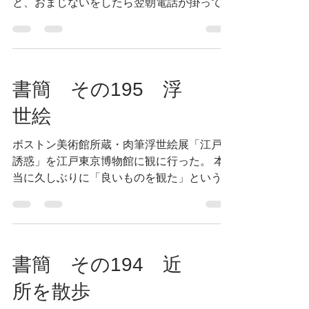
と、おまじないをしたら翌朝電話が掛って来
て「本当に治りました」と不思議そうに言
う。 そうだこの話をラジオでしようと、方
言などを調べて調べていると、一発で治
る・・・という表現が薬事法に引っ掛かるか
書簡 その195 浮
ら...
世絵
ボストン美術館所蔵・肉筆浮世絵展「江戸の
誘惑」を江戸東京博物館に観に行った。 本
当に久しぶりに「良いものを観た」という気
がした。 文化財の海外流出を嘆く以前に、
これだけの物が海外で保管されていた事にま
ず驚いた。 明治初期に、ボストンの医師ウ
イリアム・スタージス・ビゲローが日...
書簡 その194 近
所を散歩