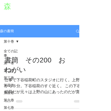
森
章二
オフィシャルWEBサイト
役者・森章二の公式ホームページです。
morimimi.jp
森の書簡
第十巻
全ての記
事
書簡 その200 お
第一巻
ねがい
第二巻
第三巻
仕事で下谷稲荷町のスタジオに行く。上野駅
第四巻
から３分。下谷稲荷のすぐ近く。 この下谷
稲荷だが元々は上野の山にあったのだが寛永
第五巻
４年、寛永寺の建立にあたり、上野山下に移
第六巻
され、その後この地に替地造営された。 昔
第七巻
から（西暦７３０年創建と伝えられる。）