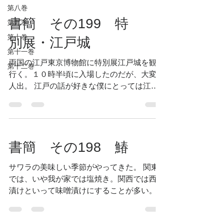
第八巻
「正一位下谷稲荷社」と称されていたこ...
書簡 その199 特
第九巻
第十巻
別展・江戸城
第十一巻
両国の江戸東京博物館に特別展江戸城を観に
第十二巻
行く。１０時半頃に入場したのだが、大変な
人出。 江戸の話が好きな僕にとっては江戸
時代に興味を持つ人が多いことは嬉しいかぎ
りだが、観客に若い人がほとんどいない。
特に今日は平日。時間に余裕があるのは年配
者だろうが、それにしても養老院の団...
書簡 その198 鰆
サワラの美味しい季節がやってきた。 関東
では、いや我が家では塩焼き。関西では西京
漬けといって味噌漬けにすることが多い。
味噌に酒粕を混ぜたり、各家庭により工夫さ
れた味がある。 もっとも関東でも醤油に出