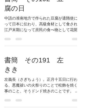
腐の日
中語の准南地方で作られた豆腐が遣隋使によ
って日本に伝わり、高級食材として食され、
江戸末期になって庶民の食べ物として花開
く。 そして天明二年（1782年）「豆腐百
珍」が大阪の醒狂道人によって編集された。
この本が昭和４９年に阿部孤柳、辻重光両氏
によって「とうふの本」として生ま...
書簡 その191 左
きき
左義長（さぎちょう）。正月十五日に行われ
る、悪魔祓いの火祭りのことで松飾を焼く行
事のこと、そうドンド焼きのことです。 こ
の左義長から、左ききのことを、ひだりぎっ
ちょ→ぎっちょ・・・と言ったのです。 左