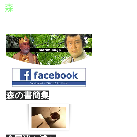
森
章二
オフィシャルWEBサイト
役者・森章二の公式ホームページです。
morimimi.jp
森の書簡集