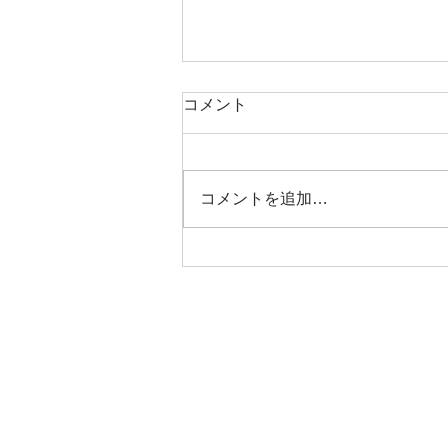
■書簡 その100 ガンガン
コメント
ハリウッドも絶賛した、日本式屋
外暖房器具。というと聞こえがい
いが 石油缶の横に穴を開けて炭
コメントを追加…
で火を熾したものですが、ロケの
時の必需品。 火力が強く、皆で
四方を囲んで暖を取れる。どんな
文明の利器よりも便利で役に立
つ。 日本にロケーションに来た
アメリカのロケ隊が現在もハリウ
ッドで...
© 2021 Shoji Mori.