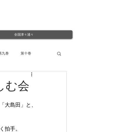
全国津々浦々
第九巻
第十巻
しむ会
「大島田」と、
く拍手。