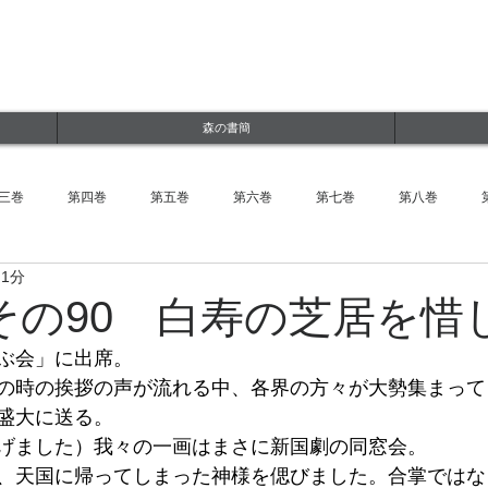
ルWEBサイト
jp
森の書簡
三巻
第四巻
第五巻
第六巻
第七巻
第八巻
 1分
その90 白寿の芝居を惜
ぶ会」に出席。
の時の挨拶の声が流れる中、各界の方々が大勢集まって
盛大に送る。
げました）我々の一画はまさに新国劇の同窓会。
、天国に帰ってしまった神様を偲びました。合掌ではな