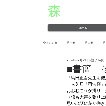
森
章二
オフィシャ
役者・森章二の公式ホームページです。 morimimi.
ホーム
全ての記事
第一巻
第二巻
第
2024年2月21日
読了時間:
第十一巻
第十二巻
■書簡 
「島田正吾先生を偲
一人芝居「司法権」
おおむこうが掛り、
（僕も大声を張り上
思い出話に花が咲き