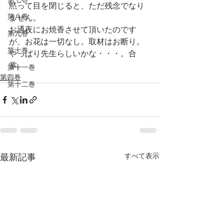
黙って目を閉じると、ただ残念でなり
第八巻
ません。
お通夜にお焼香させて頂いたのです
第九巻
が、お花は一切なし。取材はお断り。
第十巻
やっぱり先生らしいかな・・・。合
掌。　
第十一巻
第四巻
第十二巻
すべて表示
最新記事