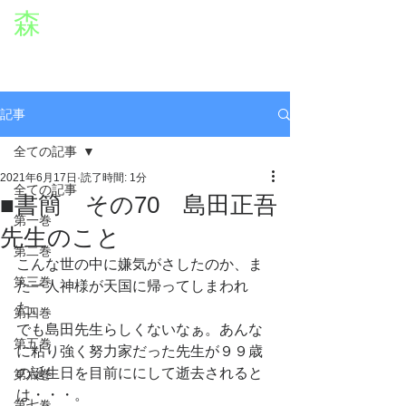
森
章二
オフィシャルWEBサイト
役者・森章二の公式ホームページです。
morimimi.jp
記事
全ての記事
2021年6月17日
読了時間: 1分
全ての記事
■書簡 その70 島田正吾
第一巻
先生のこと
第二巻
こんな世の中に嫌気がさしたのか、ま
第三巻
た一人神様が天国に帰ってしまわれ
た。
第四巻
でも島田先生らしくないなぁ。あんな
第五巻
に粘り強く努力家だった先生が９９歳
の誕生日を目前ににして逝去されると
第六巻
は・・・。
第七巻