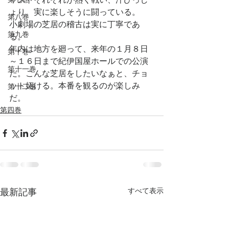
ょり。実に楽しそうに闘っている。
第八巻
小劇場の芝居の稽古は実に丁寧であ
第九巻
る。
年内は地方を廻って、来年の１月８日
第十巻
～１６日まで紀伊国屋ホールでの公演
第十一巻
だ。こんな芝居をしたいなぁと、チョ
ット妬ける。本番を観るのが楽しみ
第十二巻
だ。
第四巻
すべて表示
最新記事