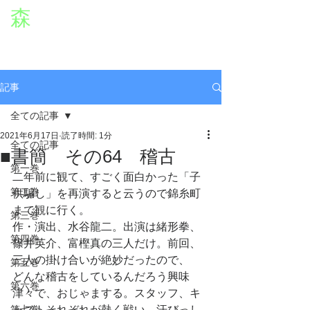
森
章二
オフィシャルWEBサイト
役者・森章二の公式ホームページです。
morimimi.jp
記事
全ての記事
2021年6月17日
読了時間: 1分
全ての記事
■書簡 その64 稽古
第一巻
二年前に観て、すごく面白かった「子
第二巻
供騙し」を再演すると云うので錦糸町
まで観に行く。
第三巻
作・演出、水谷龍二。出演は緒形拳、
第四巻
篠井英介、富樫真の三人だけ。前回、
三人の掛け合いが絶妙だったので、
第五巻
どんな稽古をしているんだろう興味
第六巻
津々で、おじゃまする。スタッフ、キ
第七巻
ャストそれぞれが熱く戦い、汗びっし