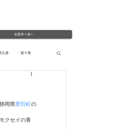
全国津々浦々
第九巻
第十巻
静岡県
豊田町
の
モクセイの香