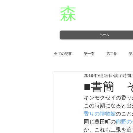
森
章二
オフィシャ
役者・森章二の公式ホームページです。 morimimi.
ホーム
全ての記事
第一巻
第二巻
第
2019年9月16日
読了時間:
第十一巻
第十二巻
■書簡 
キンモクセイの香り
この時期になると出
香りの博物館
のこと
同じ豊田町の
熊野の
か、これも二兎を追