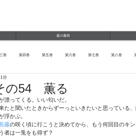
ルWEBサイト
jp
森の書簡
三巻
第四巻
第五巻
第六巻
第七巻
第八巻
 1分
その54 薫る
が漂ってくる。いい匂いだ。
来たと聞いたときからずーっといきたいと思っている、
が浮かぶ。
長藤
の咲く頃に行こうと決めてから、もう何回目のキン
う者は一兎をも得ず？