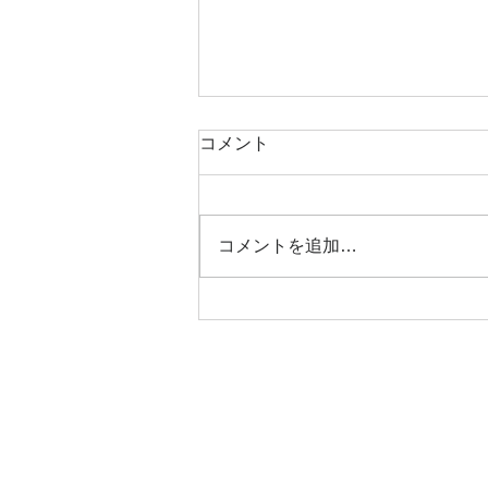
■書簡 その60 無題
コメント
１０月２３日の朝、渥美半島で地
震雲（と思う）ねじりん棒を立て
た様な雲を見たんです。その日夕
コメントを追加…
刻、中越地震です。 何か悪い物
を見てしまったようなショックと
風邪でダウン。緊張感のない時は
ダメですね。月も変わって元気に
ガンバリます。...
© 2021 Shoji Mori.