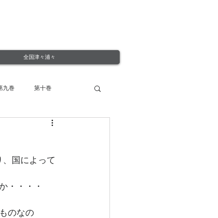
全国津々浦々
第九巻
第十巻
り、国によって
か・・・・
ものなの