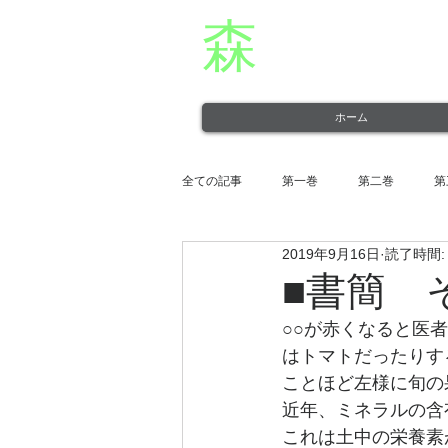
森
章二
オフィシャ
役者・森章二の公式ホームページです。 morimimi.
ホーム
全ての記事
第一巻
第二巻
第
2019年9月16日
読了時間:
第十一巻
第十二巻
■書簡 
○○が赤くなると医
はトマトだったりす
ことほど左様に旬の
近年、ミネラルの含
これは土中の栄養素