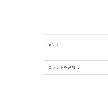
■書簡 その60 無題
コメント
１０月２３日の朝、渥美半島で地
震雲（と思う）ねじりん棒を立て
た様な雲を見たんです。その日夕
コメントを追加…
刻、中越地震です。 何か悪い物
を見てしまったようなショックと
風邪でダウン。緊張感のない時は
ダメですね。月も変わって元気に
ガンバリます。...