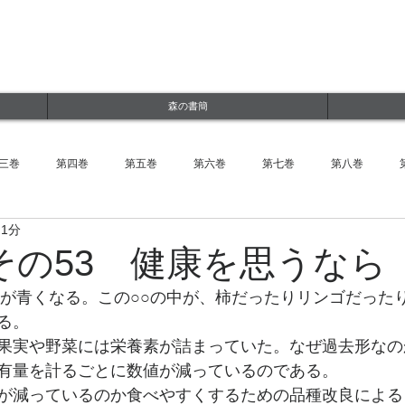
ルWEBサイト
jp
森の書簡
三巻
第四巻
第五巻
第六巻
第七巻
第八巻
 1分
その53 健康を思うなら
者が青くなる。この○○の中が、柿だったりリンゴだった
る。
果実や野菜には栄養素が詰まっていた。なぜ過去形なの
有量を計るごとに数値が減っているのである。
が減っているのか食べやすくするための品種改良による