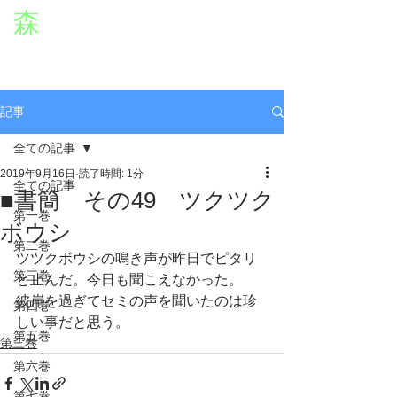
森
章二
オフィシャルWEBサイト
役者・森章二の公式ホームページです。
morimimi.jp
記事
全ての記事
2019年9月16日
読了時間: 1分
全ての記事
■書簡 その49 ツクツク
第一巻
ボウシ
第二巻
ツツクボウシの鳴き声が昨日でピタリ
第三巻
と止んだ。今日も聞こえなかった。
彼岸を過ぎてセミの声を聞いたのは珍
第四巻
しい事だと思う。
第五巻
第三巻
第六巻
第七巻