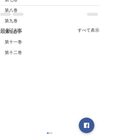
第八巻
第九巻
すべて表示
最新記事
第十巻
第十一巻
第十二巻
■書簡 その59 気の不思
■書簡 その58