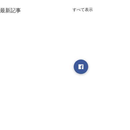
すべて表示
最新記事
■書簡 その59 気の不思
■書簡 その58
議
き替えを終えて
昨日お医者さんに行って風邪
浜松町のＡＣスタ
コメント