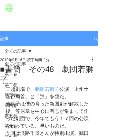
森
章二
オフィシャルWEBサイト
役者・森章二の公式ホームページです。
morimimi.jp
記事
全ての記事
2019年9月16日
読了時間: 1分
全ての記事
■書簡 その48 劇団若獅
第一巻
子
第二巻
三越劇場で、
劇団若獅子
公演「上州土
第三巻
産百両首」と「蛍」を観た。
若獅子は僕の育った新国劇が解散した
第四巻
後、笠原章を中心に有志が集まって作
第五巻
った劇団で、今年でもう１７回の公演
を行っている。早いものだ。
第六巻
今回は淡路千景さんが特別出演。鶴田
第七巻