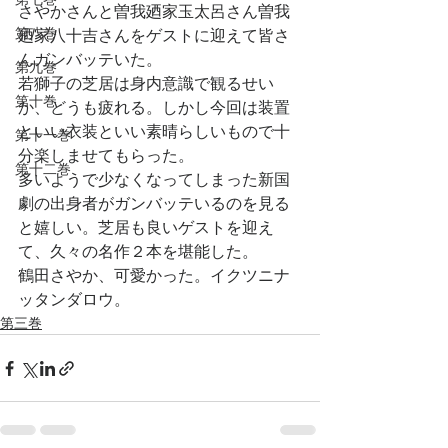
さやかさんと曽我廼家玉太呂さん曽我
第八巻
廼家八十吉さんをゲストに迎えて皆さ
んガンバッテいた。
第九巻
若獅子の芝居は身内意識で観るせい
第十巻
か、どうも疲れる。しかし今回は装置
といい衣装といい素晴らしいもので十
第十一巻
分楽しませてもらった。
第十二巻
多いようで少なくなってしまった新国
劇の出身者がガンバッテいるのを見る
と嬉しい。芝居も良いゲストを迎え
て、久々の名作２本を堪能した。
鶴田さやか、可愛かった。イクツニナ
ッタンダロウ。
第三巻