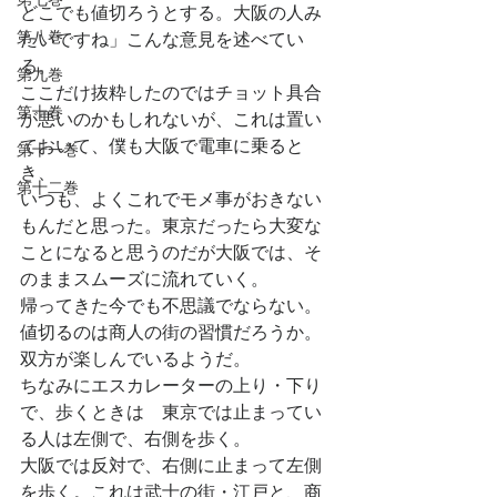
どこでも値切ろうとする。大阪の人み
第八巻
たいですね」こんな意見を述べてい
る。
第九巻
ここだけ抜粋したのではチョット具合
第十巻
が悪いのかもしれないが、これは置い
ておいて、僕も大阪で電車に乗ると
第十一巻
き、
第十二巻
いつも、よくこれでモメ事がおきない
もんだと思った。東京だったら大変な
ことになると思うのだが大阪では、そ
のままスムーズに流れていく。
帰ってきた今でも不思議でならない。
値切るのは商人の街の習慣だろうか。
双方が楽しんでいるようだ。
ちなみにエスカレーターの上り・下り
で、歩くときは　東京では止まってい
る人は左側で、右側を歩く。
大阪では反対で、右側に止まって左側
を歩く。これは武士の街・江戸と、商