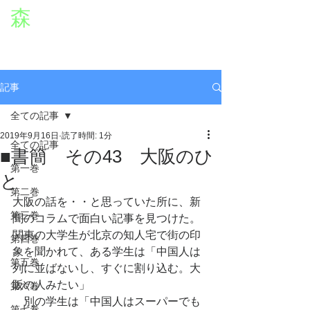
森
章二
オフィシャルWEBサイト
役者・森章二の公式ホームページです。
morimimi.jp
記事
全ての記事
2019年9月16日
読了時間: 1分
全ての記事
■書簡 その43 大阪のひ
第一巻
と
第二巻
大阪の話を・・と思っていた所に、新
第三巻
聞のコラムで面白い記事を見つけた。
関東の大学生が北京の知人宅で街の印
第四巻
象を聞かれて、ある学生は「中国人は
第五巻
列に並ばないし、すぐに割り込む。大
阪の人みたい」
第六巻
　別の学生は「中国人はスーパーでも
第七巻