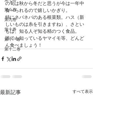
の旬は秋から冬だと思うが今は一年中
第八巻
食べられるので嬉しいかぎり。
特にネバネバのある根菜類。ハス（新
第九巻
しいものは糸を引きますね）、さとい
第十巻
もは、知る人ぞ知る精のつく食品。
誰でも知っているヤマイモ等、どんど
第十一巻
ん食べましょう！
第十二巻
すべて表示
最新記事