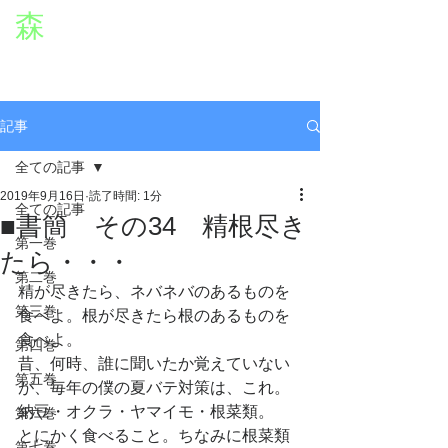
森
章二
オフィシャルWEBサイト
役者・森章二の公式ホームページです。
morimimi.jp
記事
全ての記事
2019年9月16日
読了時間: 1分
全ての記事
■書簡 その34 精根尽き
第一巻
たら・・・
第二巻
精が尽きたら、ネバネバのあるものを
第三巻
食べよ。根が尽きたら根のあるものを
食べよ。
第四巻
昔、何時、誰に聞いたか覚えていない
第五巻
が、毎年の僕の夏バテ対策は、これ。
納豆・オクラ・ヤマイモ・根菜類。
第六巻
とにかく食べること。ちなみに根菜類
第七巻