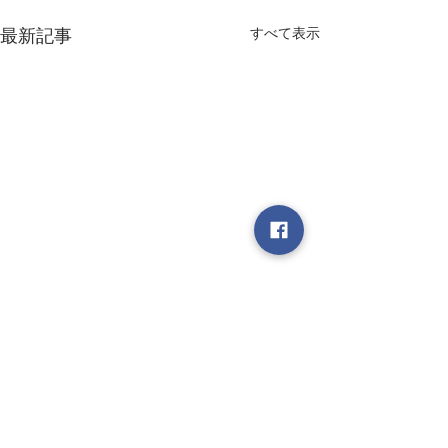
すべて表示
最新記事
■書簡 その39 我が家の
夏のカレー
市販のカレーのルーを指定の
コメント