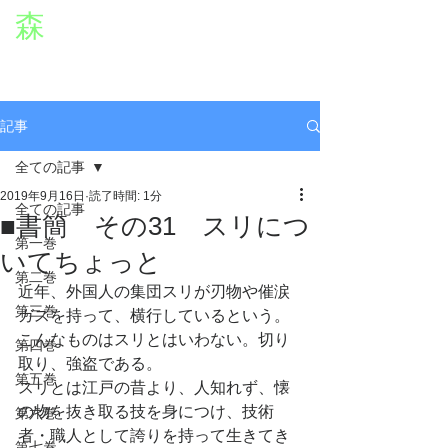
森
章二
オフィシャルWEBサイト
役者・森章二の公式ホームページです。
morimimi.jp
記事
全ての記事
2019年9月16日
読了時間: 1分
全ての記事
■書簡 その31 スリにつ
第一巻
いてちょっと
第二巻
近年、外国人の集団スリが刃物や催涙
第三巻
ガスを持って、横行しているという。
こんなものはスリとはいわない。切り
第四巻
取り、強盗である。
第五巻
スリとは江戸の昔より、人知れず、懐
の物を抜き取る技を身につけ、技術
第六巻
者・職人として誇りを持って生きてき
第七巻