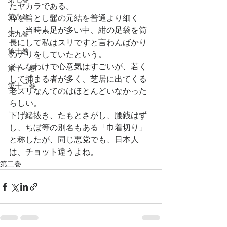
たヤカラである。
第八巻
粋を旨とし髷の元結を普通より細く
し、当時素足が多い中、紺の足袋を筒
第九巻
長にして私はスリですと言わんばかり
第十巻
のナリをしていたという。
そんなわけで心意気はすごいが、若く
第十一巻
して捕まる者が多く、芝居に出てくる
第十二巻
老スリなんてのはほとんどいなかった
らしい。
下げ緒抜き、たもとさがし、腰銭はず
し、ちぼ等の別名もある「巾着切り」
と称したが、同じ悪党でも、日本人
は、チョット違うよね。
第二巻