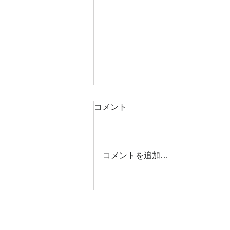
■書簡 その40 戻って参り
コメント
ました。
サウナに入っているような稽古か
ら始まって、緊張感連続の八月・
コメントを追加…
大阪新歌舞伎座での杉良太郎公演
も無事終了いたしました。 １日
が経つのは早かったのに、１ヶ月
が永かった と感じました。毎日
通る御堂筋でクマゼミに迎えられ
たが、お盆を過ぎた頃にはピタリ