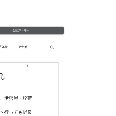
全国津々浦々
第九巻
第十巻
れ
。伊勢屋・稲荷
へ行っても野良