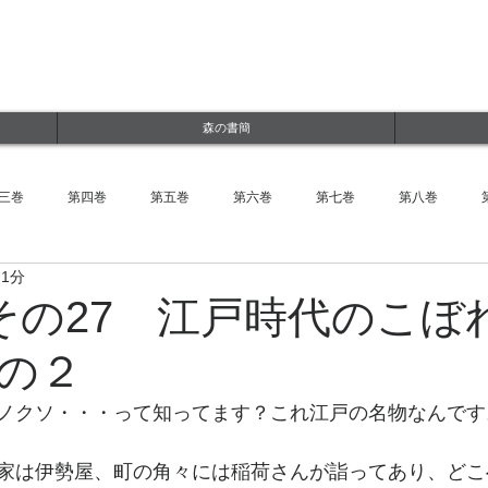
ルWEBサイト
jp
森の書簡
三巻
第四巻
第五巻
第六巻
第七巻
第八巻
 1分
その27 江戸時代のこぼ
の２
ノクソ・・・って知ってます？これ江戸の名物なんです
家は伊勢屋、町の角々には稲荷さんが詣ってあり、どこ