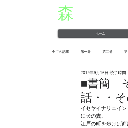
森
章二
オフィシャ
役者・森章二の公式ホームページです。 morimimi.
ホーム
全ての記事
第一巻
第二巻
第
2019年9月16日
読了時間:
第十一巻
第十二巻
■書簡 
話・・そ
イセヤイナリニイン
に犬の糞。
江戸の町を歩けば商