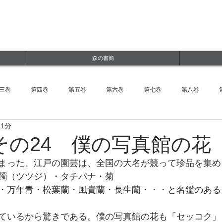
ルWEBサイト
jp
森の書簡
三巻
第四巻
第五巻
第六巻
第七巻
第八巻
 1分
その24 僕の写真館の花
まった、江戸の園芸は、全国の大名が競って珍品を集め
躅（ツツジ）・タチバナ・菊
・万年青・松葉蘭・風貴蘭・長生蘭・・・と名鑑のある
ているから驚きである。僕の写真館の花も「セッコク」