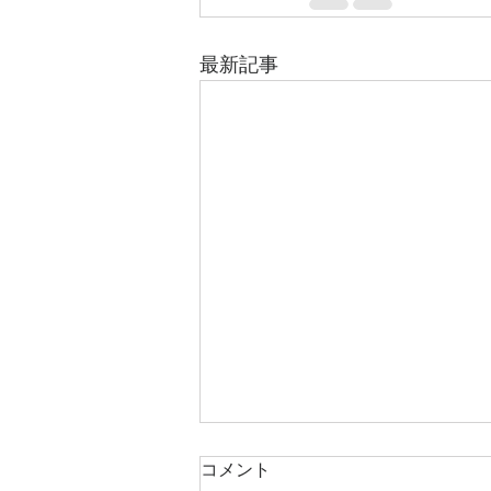
最新記事
■書簡 その40 戻って参り
コメント
ました。