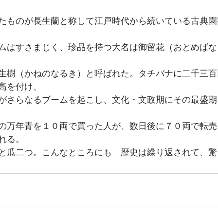
たものが長生蘭と称して江戸時代から続いている古典園
ムはすさまじく、珍品を持つ大名は御留花（おとめばな
生樹（かねのなるき）と呼ばれた。タチバナに二千三百
高を付け、
がさらなるブームを起こし、文化・文政期にその最盛期
の万年青を１０両で買った人が、数日後に７０両で転売
れる。
と瓜二つ。こんなところにも　歴史は繰り返されて、驚