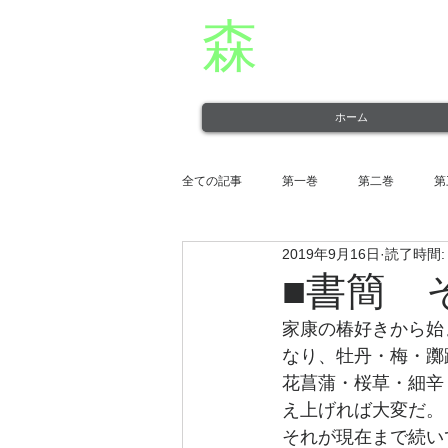
森
章二
オフィシャ
役者・森章二の公式ホームページです。 morimimi.
ホーム
全ての記事
第一巻
第二巻
第
2019年9月16日
読了時間:
第十一巻
第十二巻
■書簡 
家康の椿好きから始
なり、牡丹・梅・躑
花菖蒲・桜草・細辛
え上げれば大変だ。
それが現在まで続い