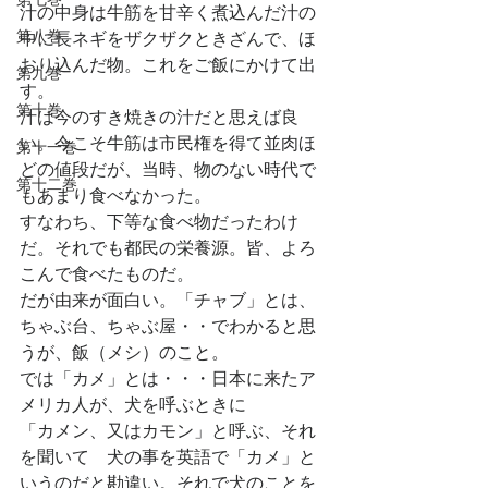
汁の中身は牛筋を甘辛く煮込んだ汁の
第八巻
中に長ネギをザクザクときざんで、ほ
おり込んだ物。これをご飯にかけて出
第九巻
す。
第十巻
汁は今のすき焼きの汁だと思えば良
い。今こそ牛筋は市民権を得て並肉ほ
第十一巻
どの値段だが、当時、物のない時代で
第十二巻
もあまり食べなかった。
すなわち、下等な食べ物だったわけ
だ。それでも都民の栄養源。皆、よろ
こんで食べたものだ。
だが由来が面白い。「チャブ」とは、
ちゃぶ台、ちゃぶ屋・・でわかると思
うが、飯（メシ）のこと。
では「カメ」とは・・・日本に来たア
メリカ人が、犬を呼ぶときに
「カメン、又はカモン」と呼ぶ、それ
を聞いて　犬の事を英語で「カメ」と
いうのだと勘違い。それで犬のことを