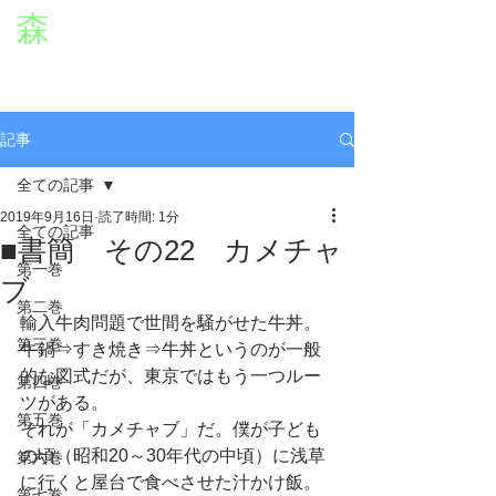
森
章二
オフィシャルWEBサイト
役者・森章二の公式ホームページです。
morimimi.jp
記事
全ての記事
2019年9月16日
読了時間: 1分
全ての記事
■書簡 その22 カメチャ
第一巻
ブ
第二巻
輸入牛肉問題で世間を騒がせた牛丼。
第三巻
牛鍋⇒すき焼き⇒牛丼というのが一般
的な図式だが、東京ではもう一つルー
第四巻
ツがある。
第五巻
それが「カメチャブ」だ。僕が子ども
の頃（昭和20～30年代の中頃）に浅草
第六巻
に行くと屋台で食べさせた汁かけ飯。
第七巻