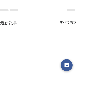
すべて表示
最新記事
書簡 その218 忘れてほ
書簡 その216