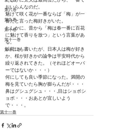
おいらんなのだ。
第八巻
魅けて咲く花が一番ならば「梅」が一
第九巻
番だと言った梅好きがいた。
たしかに、昔から「梅は春一番に百花
第十巻
に魅けて香りを放つ」という言葉があ
第十一巻
る。
以前にも書いたが、日本人は梅が好き
第十二巻
か、桜が好きかの論争は平安時代から
繰り返されてきた。（それほどオーバ
ーではないか・・・）
何にしても良い季節になった。満開の
梅を見ていたら胸が膨らんだが・・・
鼻はグシュグシュ・・・,目はショボシ
ョボ・・・おあとが宜しいよう
で・・・。
第十一巻