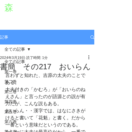
森
章二
オフィシャルWEBサイト
役者・森章二の公式ホームページです。
morimimi.jp
記事
全ての記事
2024年3月19日
読了時間: 1分
全ての記事
書簡 その217 おいらん
第一巻
言わずと知れた、吉原の太夫のことで
第二巻
ある。
太夫付きの「かむろ」が「おいらのね
第三巻
えさん」と言ったのが語源との説が有
第四巻
力だが、こんな説もある。
おいらん・・漢字では、はなにさきが
第五巻
けると書いて「花魁」と書く。だから
第六巻
一番という意味だというのである。
第七巻
たしかに太夫は最高位だから、一番で