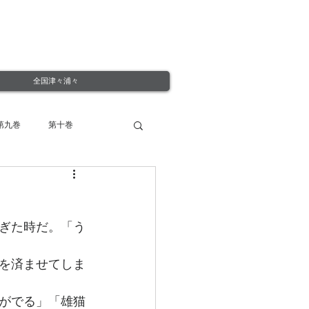
全国津々浦々
第九巻
第十巻
ぎた時だ。「う
を済ませてしま
がでる」「雄猫