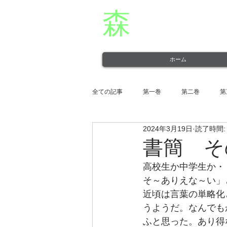
森
章二
オフィシャ
役者・森章二の公式ホームページです。 morimimi.
ホーム
全ての記事
第一巻
第二巻
第
2024年3月19日
読了時間:
第十一巻
第十二巻
書簡 そ
高校生か中学生か・
そ～ありえな～い」
近頃は言葉の単略化
うようだ。なんでも
ふと思った。あり得