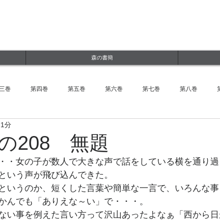
ルWEBサイト
jp
森の書簡
三巻
第四巻
第五巻
第六巻
第七巻
第八巻
 1分
の208 無題
・・女の子が数人で大きな声で話をしている横を通り過
という声が飛び込んできた。
というのか、短くした言葉や簡単な一言で、いろんな事
かんでも「ありえな～い」で・・・。
ない事を例えた言い方って沢山あったよなぁ「西から日