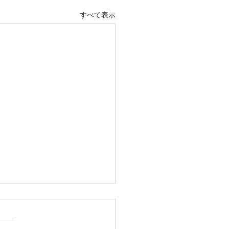
すべて表示
 その217 おいらん
ずと知れた、吉原の太夫のこ