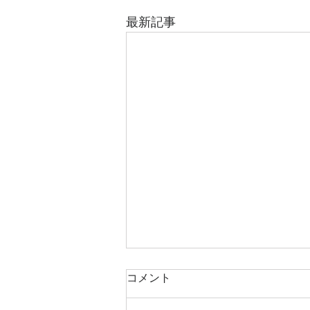
最新記事
書簡 その219 ライブを終
コメント
わって