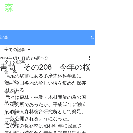
森
章二
オフィシャルWEBサイト
役者・森章二の公式ホームページです。
morimimi.jp
記事
全ての記事
2024年3月19日
読了時間: 2分
全ての記事
書簡 その206 今年の桜
第一巻
高尾の駅前にある多摩森林科学園に
第二巻
は、全国各地の珍しい桜を集めた保存
林がある。
第三巻
元々は森林・林業・木材産業の為の国
第四巻
立研究所であったが、平成13年に独立
行政法人森林総合研究所として発足。
第五巻
一般公開されるようになった。
第六巻
この桜の保存林は昭和41年に設置さ
第七巻
れ、江戸時代から伝わる栽培品種や天