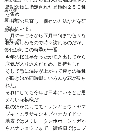
然記念物に指定された品種約２５０種
第八巻
を集め
第九巻
、分類の見直し、保存の方法などを研
究している。
第十巻
二月の末ごろから五月中旬まで色々な
第十一巻
桜を楽しめるので時々訪れるのだが、
やっぱりこの時季が一番。
第十二巻
今年の桜は早かったが咲き出してから
寒気が入り込んだため、長持ちした。
そして急に温度が上がって透きの品種
が咲き始め同時期にいろんな花が見ら
れた。
それにしても今年は日本にいるとは思
えない花模様だ。
桜のほかにもモモ・レンギョウ・ヤマ
ブキ・ムラサキシキブハナカイドウ。
地表ではスミレ・タンポポ・シャガか
らハナショウブまで、街路樹ではコブ