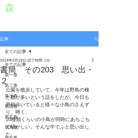
森
章二
オフィシャルWEBサイト
役者・森章二の公式ホームページです。
morimimi.jp
記事
全ての記事
2024年3月19日
読了時間: 1分
全ての記事
書簡 その203 思い出・
第一巻
２
第二巻
公園を散歩していて、今年は野鳥の種
第三巻
と数が多いという話をしたが、今日も
早朝歩いていると様々な小鳥のさえず
第四巻
り、啼く。
第五巻
10種類くらいの小鳥が同時にあちこち
で騒がしい。そんな中でふと思い出し
第六巻
た。
第七巻