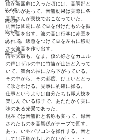
僕が新国劇に入った頃には、音調部と
第八巻
いうのがあって、音響効果は実際に各
音調さんが実技でおこなっていた。
第九巻
雨音は団扇に糸で豆を付けたものを振
第十巻
って音を出す。波の音は行李に赤豆を
入れて、緩急をつけて豆を左右に移動
第十一巻
させ波音を作り出す。
第十二巻
笛や太鼓も、なま。僕の好きなカエル
の声はザルの中に竹笛が山ほど入って
いて、舞台の袖にぶら下がっている。
その中から、その都度、ひょいととっ
て吹きわける。見事に的確に操る。
仕事というよりは自分たちも職人技を
楽しんでいる様子で、あたたかく実に
味のある光景であった。
現在では音響部と名称も変って、録音
されたものを音響係がテープで回す。
あっ、いやパソコンを操作する。音と
しては正確かもしれないが・・・・。