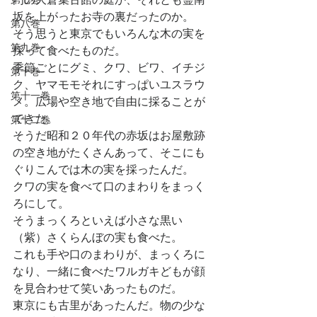
坂を上がったお寺の裏だったのか。
第八巻
そう思うと東京でもいろんな木の実を
第九巻
採って食べたものだ。
季節ごとにグミ、クワ、ビワ、イチジ
第十巻
ク、ヤマモモそれにすっぱいユスラウ
第十一巻
メ。広場や空き地で自由に採ることが
できた。
第十二巻
そうだ昭和２０年代の赤坂はお屋敷跡
の空き地がたくさんあって、そこにも
ぐりこんでは木の実を採ったんだ。
クワの実を食べて口のまわりをまっく
ろにして。
そうまっくろといえば小さな黒い
（紫）さくらんぼの実も食べた。
これも手や口のまわりが、まっくろに
なり、一緒に食べたワルガキどもが顔
を見合わせて笑いあったものだ。
東京にも古里があったんだ。物の少な