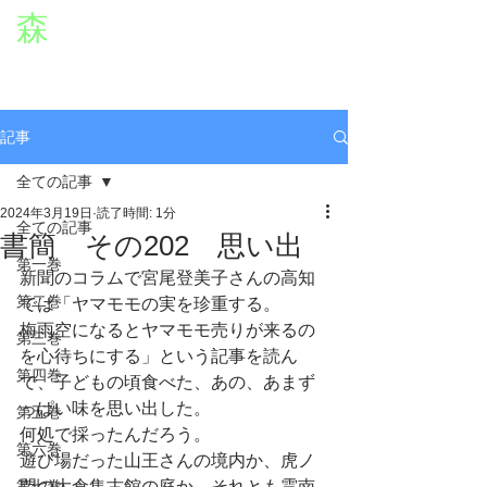
森
章二
オフィシャルWEBサイト
役者・森章二の公式ホームページです。
morimimi.jp
記事
全ての記事
2024年3月19日
読了時間: 1分
全ての記事
書簡 その202 思い出
第一巻
新聞のコラムで宮尾登美子さんの高知
第二巻
では「ヤマモモの実を珍重する。
梅雨空になるとヤマモモ売りが来るの
第三巻
を心待ちにする」という記事を読ん
第四巻
で、子どもの頃食べた、あの、あまず
っぱい味を思い出した。
第五巻
何処で採ったんだろう。
第六巻
遊び場だった山王さんの境内か、虎ノ
第七巻
門の大倉集古館の庭か、それとも霊南