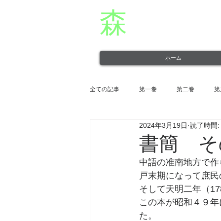
森
章二
オフィシャ
役者・森章二の公式ホームページです。 morimimi.
ホーム
全ての記事
第一巻
第二巻
第
2024年3月19日
読了時間:
第十一巻
第十二巻
書簡 そ
中語の准南地方で作
戸末期になって庶民
そして天明二年（1
この本が昭和４９年
た。