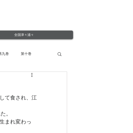
全国津々浦々
第九巻
第十巻
して食され、江
れた。
生まれ変わっ