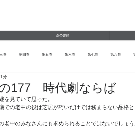
ルWEBサイト
jp
森の書簡
三巻
第四巻
第五巻
第六巻
第七巻
第八巻
 1分
の177 時代劇ならば
継を見ていて思った。
議での老中の役は芝居が巧いだけでは務まらない品格と
の老中のみなさんにも求められることではないでしょう