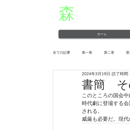
森
章二
オフィシャ
役者・森章二の公式ホームページです。 morimimi.
ホーム
全ての記事
第一巻
第二巻
第
2024年3月19日
読了時間:
第十一巻
第十二巻
書簡 そ
このところの国会中
時代劇に登場する会
される。
威厳も必要だ。現代