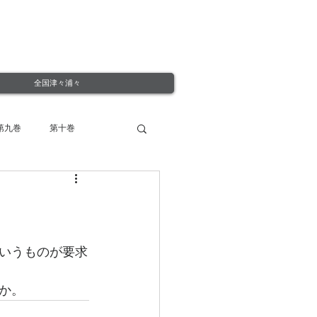
全国津々浦々
第九巻
第十巻
いうものが要求
か。