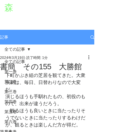
森
章二
オフィシャルWEBサイト
役者・森章二の公式ホームページです。
morimimi.jp
記事
全ての記事
2024年3月19日
読了時間: 1分
全ての記事
書簡 その155 大勝館
第一巻
下町かぶき組の芝居を観てきた。大衆
第二巻
演劇は、毎日、日替わりなので大変
だ。
第三巻
演じるほうも手馴れたもの、初役のも
第四巻
ので、出来が違うだろう。
　観るほうも良いときに当たったりそ
第五巻
うでないときに当たったりするわけだ
第六巻
が、観るときは楽しんだ方が得だ。
第八巻
第七巻