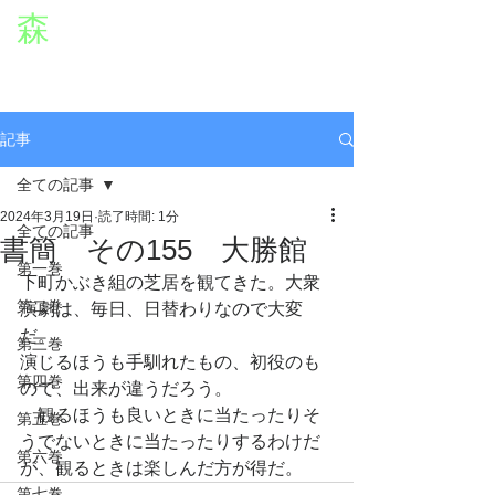
森
章二
オフィシャルWEBサイト
役者・森章二の公式ホームページです。
morimimi.jp
記事
全ての記事
2024年3月19日
読了時間: 1分
全ての記事
書簡 その155 大勝館
第一巻
下町かぶき組の芝居を観てきた。大衆
第二巻
演劇は、毎日、日替わりなので大変
だ。
第三巻
演じるほうも手馴れたもの、初役のも
第四巻
ので、出来が違うだろう。
　観るほうも良いときに当たったりそ
第五巻
うでないときに当たったりするわけだ
第六巻
が、観るときは楽しんだ方が得だ。
第七巻