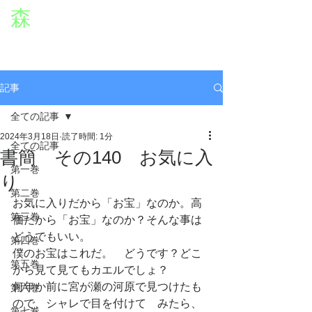
森
章二
オフィシャルWEBサイト
役者・森章二の公式ホームページです。
morimimi.jp
記事
全ての記事
2024年3月18日
読了時間: 1分
全ての記事
書簡 その140 お気に入
第一巻
り
第二巻
お気に入りだから「お宝」なのか。高
第三巻
価だから「お宝」なのか？そんな事は
どうでもいい。
第四巻
僕のお宝はこれだ。　どうです？どこ
第五巻
から見て見てもカエルでしょ？
何年か前に宮が瀬の河原で見つけたも
第六巻
ので、シャレで目を付けて　みたら、
第七巻