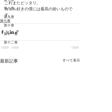
これまたピッタリ。
第八巻
カエル好きの僕には最高の拾いもので
す。
第九巻
第七巻
第十巻
第十一巻
第十二巻
すべて表示
最新記事