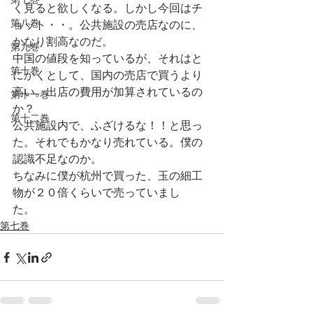
く見ると欲しくなる。しかし今回はチ
第八巻
ョット・・。公共施設の売店なのに、
かなり割高なのだ。
第九巻
中国の値段を知っているが、それはと
第十巻
にかくとして、国内の売店で買うより
高い。出店の費用が加算されているの
第十一巻
か？
第十二巻
公共施設内で、ふざけるな！！と思っ
た。それでもかなり売れている。僕の
認識不足なのか。
ちなみに僕が杭州で買った、玉の細工
物が２０倍くらいで売っていまし
た。　
第七巻