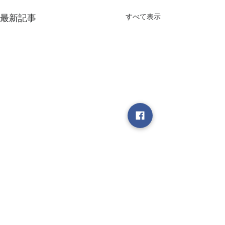
すべて表示
最新記事
書簡 その139 いきもの
書簡 その138
「白神山地のクマゲラ、確認
毎年来ていたツバ
できず。本州で絶滅の危
２、３年姿を見せ
コメント