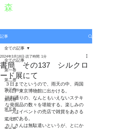
森
章二
オフィシャルWEBサイト
役者・森章二の公式ホームページです。
morimimi.jp
記事
全ての記事
2024年3月18日
読了時間: 1分
全ての記事
書簡 その137 シルクロ
第一巻
ード展にて
第二巻
３日までというので、雨天の中、両国
第三巻
の江戸東京博物館に出かける。
評判通りの、なんともいえないステキ
第四巻
な発掘品の数々を堪能する。楽しみの
第五巻
一つはイベントの売店で雑貨をあさる
ことである。
第六巻
カミさんは無駄遣いというが、とにか
第七巻