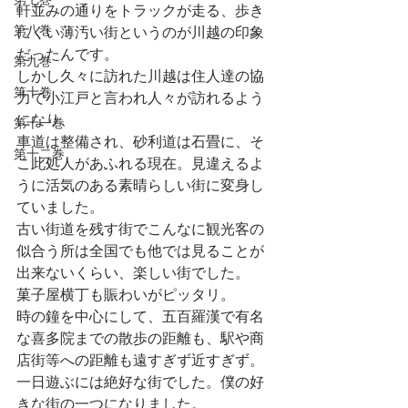
軒並みの通りをトラックが走る、歩き
第八巻
にくい薄汚い街というのが川越の印象
だったんです。
第九巻
しかし久々に訪れた川越は住人達の協
第十巻
力で小江戸と言われ人々が訪れるよう
になり、
第十一巻
車道は整備され、砂利道は石畳に、そ
第十二巻
こ此処人があふれる現在。見違えるよ
うに活気のある素晴らしい街に変身し
ていました。
古い街道を残す街でこんなに観光客の
似合う所は全国でも他では見ることが
出来ないくらい、楽しい街でした。
菓子屋横丁も賑わいがピッタリ。
時の鐘を中心にして、五百羅漢で有名
な喜多院までの散歩の距離も、駅や商
店街等への距離も遠すぎず近すぎず。
一日遊ぶには絶好な街でした。僕の好
きな街の一つになりました。