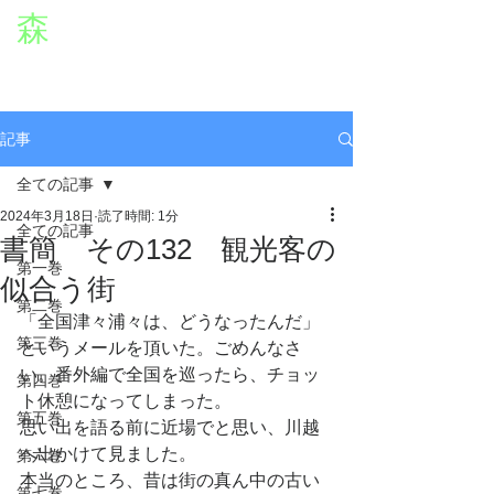
森
章二
オフィシャルWEBサイト
役者・森章二の公式ホームページです。
morimimi.jp
記事
全ての記事
2024年3月18日
読了時間: 1分
全ての記事
書簡 その132 観光客の
第一巻
似合う街
第二巻
「全国津々浦々は、どうなったんだ」
第三巻
というメールを頂いた。ごめんなさ
い。番外編で全国を巡ったら、チョッ
第四巻
ト休憩になってしまった。
第五巻
思い出を語る前に近場でと思い、川越
へ出かけて見ました。
第六巻
本当のところ、昔は街の真ん中の古い
第七巻