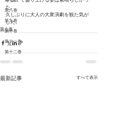
た。
第八巻
久しぶりに大人の大衆演劇を観た気が
第九巻
した。
第七巻
第十巻
第十一巻
第十二巻
すべて表示
最新記事