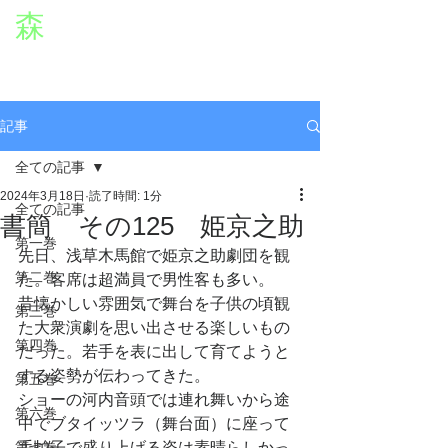
森
章二
オフィシャルWEBサイト
役者・森章二の公式ホームページです。
morimimi.jp
記事
全ての記事
2024年3月18日
読了時間: 1分
全ての記事
書簡 その125 姫京之助
第一巻
先日、浅草木馬館で姫京之助劇団を観
第二巻
た。客席は超満員で男性客も多い。
昔懐かしい雰囲気で舞台を子供の頃観
第三巻
た大衆演劇を思い出させる楽しいもの
第四巻
だった。若手を表に出して育てようと
する姿勢が伝わってきた。
第五巻
ショーの河内音頭では連れ舞いから途
第六巻
中でブタイッツラ（舞台面）に座って
第七巻
手拍子で盛り上げる姿は素晴らしかっ