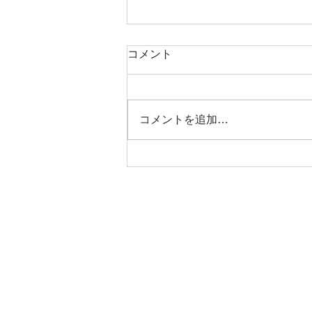
書簡 その140 お気に入り
コメント
お気に入りだから「お宝」なの
か。高価だから「お宝」なのか？
そんな事はどうでもいい。 僕の
コメントを追加…
お宝はこれだ。 どうです？どこ
から見て見てもカエルでしょ？
何年か前に宮が瀬の河原で見つけ
たもので、シャレで目を付けて
みたら、これまたピッタリ。 カ
エル好きの僕には最高の拾いもの
です。
© 2021 Shoji Mori.