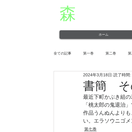
森
章二
オフィシャ
役者・森章二の公式ホームページです。 morimimi.
ホーム
全ての記事
第一巻
第二巻
第
2024年3月18日
読了時間:
第十一巻
第十二巻
書簡 そ
最近下町かぶき組の
「桃太郎の鬼退治」
作品うんぬんよりも
い。エラソウニゴメ
第七巻