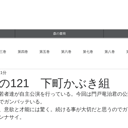
ルWEBサイト
jp
森の書簡
三巻
第四巻
第五巻
第六巻
第七巻
第八巻
 1分
の121 下町かぶき組
若者達が自主公演を行っている。今回は門戸竜治君の公
でガンバッテいる。
、意欲と才能には驚く。続ける事が大切だと思うのでガ
ンナサイ。