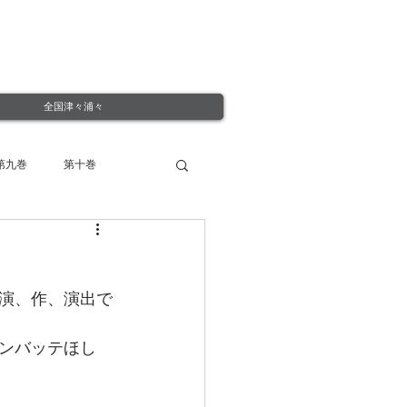
全国津々浦々
第九巻
第十巻
演、作、演出で
ンバッテほし