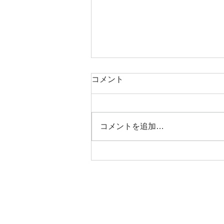
■書簡 その２０ ウグイス
コメント
の声が・・・
ここ数日、盛んにウグイスが啼い
ている。春先のように、「ケキョ
コメントを追加…
ケキョケキョ・・・・」と長く尾
を引くことはないが 確かにウグ
イスと解る声で短く啼き続けてい
る。 梅雨空の鬱陶しさを飛ばし
てくれる和やかさだ。「俺は良い
ところに住んでいるのだなぁ」と
思う。
© 2021 Shoji Mori.