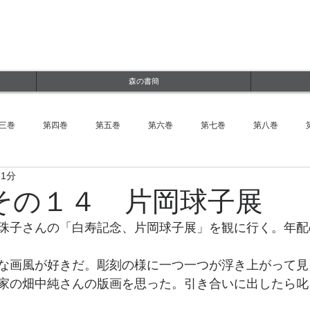
ルWEBサイト
jp
森の書簡
三巻
第四巻
第五巻
第六巻
第七巻
第八巻
 1分
その１４ 片岡球子展
珠子さんの「白寿記念、片岡球子展」を観に行く。年配
な画風が好きだ。彫刻の様に一つ一つが浮き上がって見
家の畑中純さんの版画を思った。引き合いに出したら叱