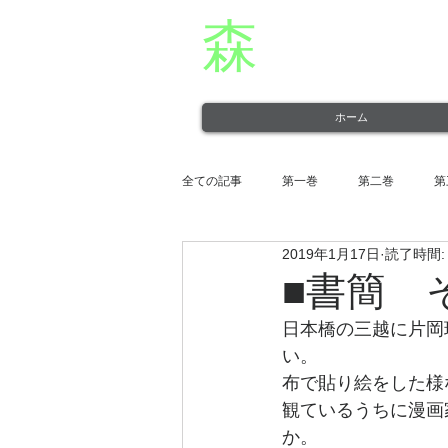
森
章二
オフィシャ
役者・森章二の公式ホームページです。 morimimi.
ホーム
全ての記事
第一巻
第二巻
第
2019年1月17日
読了時間:
第十一巻
第十二巻
■書簡 
日本橋の三越に片岡
い。
布で貼り絵をした様
観ているうちに漫画
か。